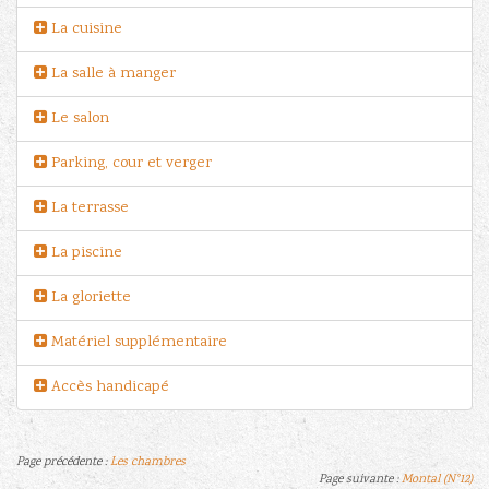
La cuisine
La salle à manger
Le salon
Parking, cour et verger
La terrasse
La piscine
La gloriette
Matériel supplémentaire
Accès handicapé
Page précédente :
Les chambres
Page suivante :
Montal (N°12)